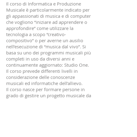
Il corso di Informatica e Produzione
Musicale è particolarmente indicato per
gli appassionati di musica e di computer
che vogliono “iniziare ad apprendere o
approfondire” come utilizzare la
tecnologia a scopo “creativo-
compositivo” o per averne un ausilio
nell’esecuzione di “musica dal vivo”. Si
basa su uno dei programmi musicali più
completi in uso da diversi anni e
continuamente aggiornato: Studio One.
Il corso prevede differenti livelli in
considerazione delle conoscenze
musicali ed informatiche dell’allievo.
Il corso nasce per formare persone in
grado di gestire un progetto musicale da
cima a fondo; si sviluppa su periodo
annuale per una durata totale di tre
anni.
Per informazioni: