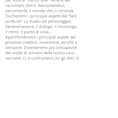
dar voce al “nostro stile”. All’arte del
raccontare storie. Raccontandoci,
raccontando il mondo che ci circonda.
Toccheremo i principali aspetti del “fare
scrittura”. Lo studio del personaggio,
l’ambientazione, il dialogo, il monologo,
il ritmo, il punto di vista…
Approfondiremo i principali aspetti del
processo creativo: invenzione, ascolto e
revisione. Diventeremo più consapevoli
del modo di scrivere della nostra voce
narrante. Ci si confronterà con gli altri. Si
imparerà provando.
Per informazioni:
Segreteria generale
Mob:
+39 351 4566747
info@vibemusic.org
(Dal lunedì al venerdì, orari ufficio:
9.00-
13.00
e
14.30-17.00)
© 2023 by VIBE Music, all rights reserved.